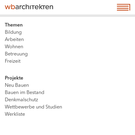
Direkt
☰ Menu
M
zum
n
Inhalt
(a
Main
Themen
n
Bildung
navigation
e
Arbeiten
|
Wohnen
co
Content,
Betreuung
Level
Freizeit
2
&
Projekte
3
Neu Bauen
(active,
Bauen im Bestand
not
Denkmalschutz
extended
Wettbewerbe und Studien
Werkliste
config)