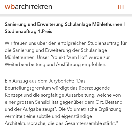
Direkt
☰ Menu
M
zum
n
Inhalt
(a
Sanierung und Erweiterung Schulanlage Mühlethurnen I
n
Studienauftrag 1.Preis
e
Wir freuen uns über den erfolgreichen Studienauftrag für
co
die Sanierung und Erweiterung der Schulanlage
Mühlethurnen. Unser Projekt "zum Hof" wurde zur
Weiterbearbeitung und Ausführung empfohlen.
Ein Auszug aus dem Jurybericht: "Das
Beurteilungsgremium würdigt das überzeugende
Konzept und die sorgfältige Ausarbeitung, welche von
einer grossen Sensibilität gegenüber dem Ort, Bestand
und der Aufgabe zeugt". Die Volumetrische Ergänzung
vermittelt eine subtile und eigenständige
Architektursprache, die das Gesamtensemble stärkt."